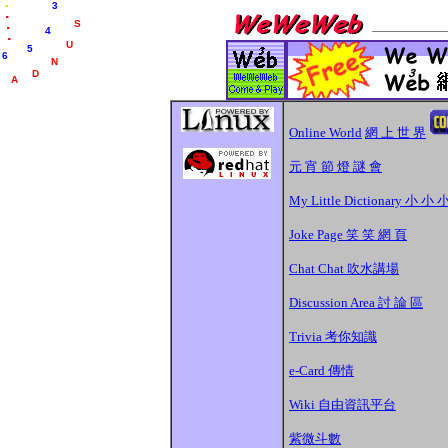
.
.
.
D
3
.
.
A
4
.
Y
5
6
9
Online World
網 上 世 界
元 宵 節 燈 謎 會
My Little Dictionary 小 小
Joke Page 笑 笑 網 頁
Chat Chat 吹水講場
Discussion Area 討 論 區
Trivia 考你知識
e-Card 傳情
Wiki 自由資訊平台
紫微斗數